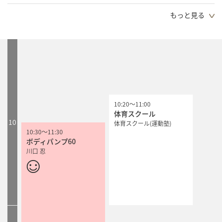
2026.06.26（金）
もっと見る
～スタジオプログラムにご参加のお客様は事前予約ができるWEB予約がおすすめ～
10:20
～
11:00
体育スクール
10
体育スクール(運動塾)
10:30
10:30
～
～
11:30
11:30
ボディパンプ60
ボディパンプ60
川口 忍
川口 忍