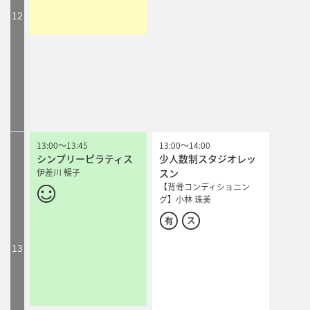
12
13:00
～
13:45
13:00
～
14:00
シンプリーピラティス
少人数制スタジオレッ
伊差川 暢子
スン
【背骨コンディショニン
グ】小林 珠美
13