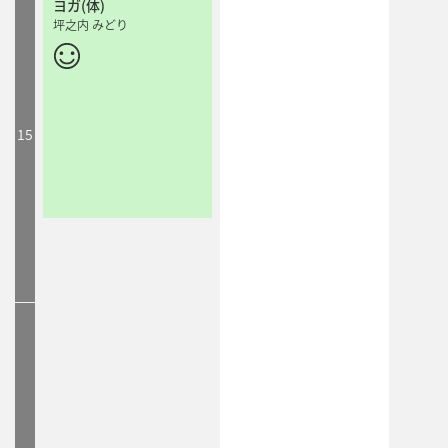
ヨガ(体)
坪之内 みどり
15