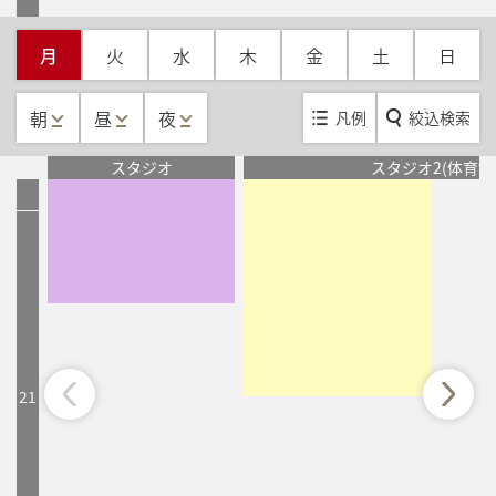
20
20:30
20:30
～
～
21:15
21:15
20:30
20:30
～
～
21:30
21:30
月
火
水
木
金
土
日
ボディコンバット45
ボディコンバット45
メガダンス45/オンライ
メガダンス45/オンライ
植田 優己
植田 優己
ン
ン
アーカイブレッスン
アーカイブレッスン
朝
昼
夜
凡例
絞込検索
スタジオ
スタジオ2(体育館
21