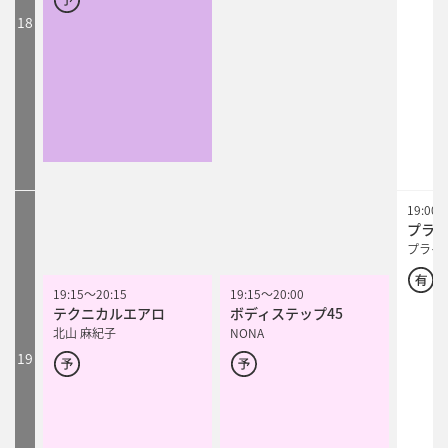
18
19:00
プラ
プライ
19:15
19:15
～
～
20:15
20:15
19:15
～
20:00
テクニカルエアロ
テクニカルエアロ
ボディステップ45
北山 麻紀子
北山 麻紀子
NONA
19