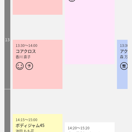
13
13:30
～
14:00
13:30
コアクロス
アクア
香川 直子
森 万佐
14:15
～
15:00
ボディジャム45
14:20
14:20
～
～
15:20
15:20
池田 もも花