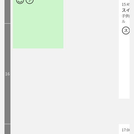
15:45
15:45
スイ
スイ
子供向
子供向
ル
ル
16
17:00