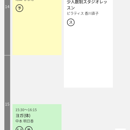
少人数制スタジオレッ
少人数制スタジオレッ
14
スン
スン
ピラティス 香川直子
ピラティス 香川直子
15
15:30
15:30
～
～
16:15
16:15
ヨガ(体)
ヨガ(体)
中本 明日香
中本 明日香