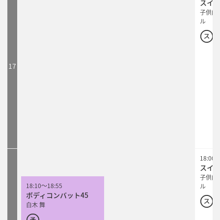
スイ
子供向
ル
17
18:00
スイ
子供向
18:10
～
18:55
ル
ボディコンバット45
白木 舞