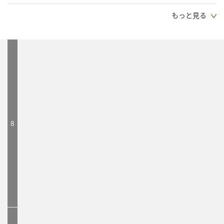
2026.08.06（木）
もっと見る
【大人スイミングスクール7・8月日程】
8