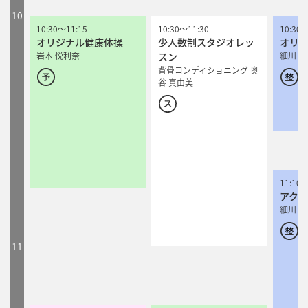
10
10:30
10:30
～
～
11:15
11:15
10:30
10:30
～
～
11:30
11:30
10:30
オリジナル健康体操
オリジナル健康体操
少人数制スタジオレッ
少人数制スタジオレッ
オリ
岩本 悦利奈
岩本 悦利奈
スン
スン
細川 愛
背骨コンディショニング 奥
背骨コンディショニング 奥
谷 真由美
谷 真由美
11:10
アクア
細川 愛
11