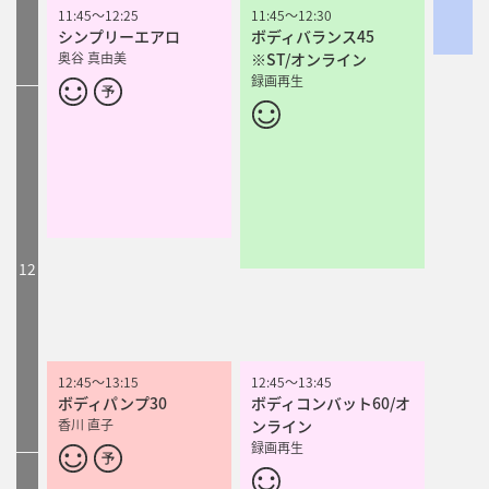
11:45
11:45
～
～
12:25
12:25
11:45
11:45
～
～
12:30
12:30
シンプリーエアロ
シンプリーエアロ
ボディバランス45
ボディバランス45
奥谷 真由美
奥谷 真由美
※ST/オンライン
※ST/オンライン
録画再生
録画再生
12
12:45
12:45
～
～
13:15
13:15
12:45
12:45
～
～
13:45
13:45
ボディパンプ30
ボディパンプ30
ボディコンバット60/オ
ボディコンバット60/オ
香川 直子
香川 直子
ンライン
ンライン
録画再生
録画再生