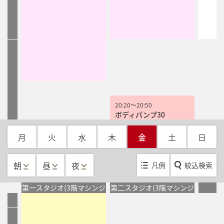
20:20
～
20:50
ボディパンプ30
20
加藤 愛貴
20:30
20:30
～
～
21:30
21:30
月
火
水
木
金
土
日
ボディジャム
ボディジャム
NONA
NONA
朝
昼
夜
凡例
絞込検索
第一スタジオ(3階マシンジ
第二スタジオ(3階マシンジ
ム内)
ム内)