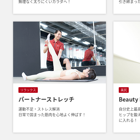
無理なく太りにくいカラダへ！
引き締まっ
リラックス
美尻
パートナーストレッチ
Beauty 
運動不足・ストレス解消
自分史上最
日常で固まった筋肉を心地よく伸ばす！
ヒップを鍛
に入れる！