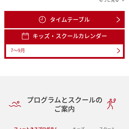
【8月1日更新】便利で簡単WEB入会!24時間対応しております!
【8月1日更新】【大人】女性専用教室『シェイプサークル』のご案内
タイムテーブル
【8月1日更新】【大人】パパママライト90 月額 5,780円でお子さまと一緒にご入会♪
キッズ・スクールカレンダー
【8月1日更新】【大人】月額4,950円(税込)U-22ライト募集中
7～9月
【8月1日更新】【子ども】運動塾1日体験好評受付中!お申し込みはお早めに!
プログラムとスクールの
ご案内
フィットネスプログラム
キッズ
スクール