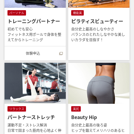
パーソナル
機能美
トレーニングパートナー
ピラティスビューティー
初めてでも安心
自分史上最高のしなやかさ
フィットネス用ポールで身体を整
バランスのとれたしなやかな美し
えてからトレーニング
いカラダを目指す！
体験申込
リラックス
美尻
パートナーストレッチ
Beauty Hip
運動不足・ストレス解消
自分史上最高の後ろ姿
日常で固まった筋肉を心地よく伸
ヒップを鍛えてメリハリのあるヒ