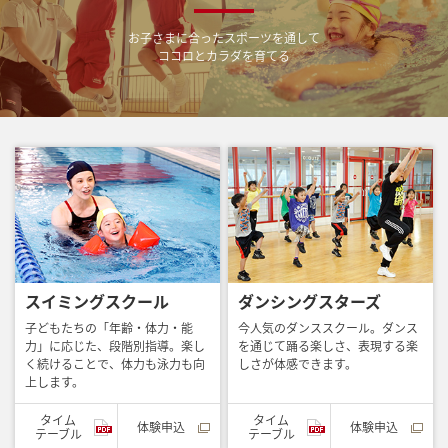
お子さまに合ったスポーツを通して
ココロとカラダを育てる
スイミングスクール
ダンシングスターズ
子どもたちの「年齢・体力・能
今人気のダンススクール。ダンス
力」に応じた、段階別指導。楽し
を通じて踊る楽しさ、表現する楽
く続けることで、体力も泳力も向
しさが体感できます。
上します。
タイム
タイム
体験申込
体験申込
テーブル
テーブル