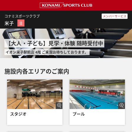
コナミスポーツクラブ
メンバーサービス
米子
Ⅱ
【大人・子ども】見学・体験 随時受付中
イオン米子駅前店 4階 ご来館お待ちしております。
施設内各エリアのご案内
スタジオ
プール