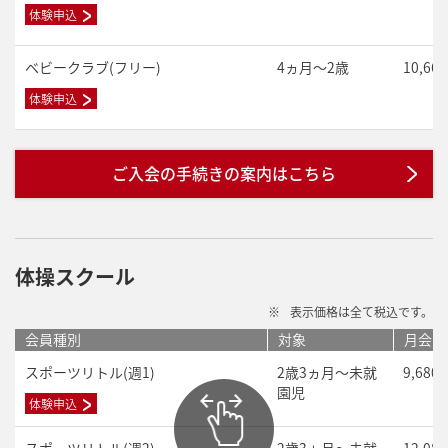
体験申込
ベビークラブ(フリー)
4ヵ月～2歳
10,66
体験申込
ご入会の手続きの案内はこちら
体操スクール
※
表示価格は全て税込です。
会員種別
対象
月会費
スポーツリトル(週1)
2歳3ヵ月～未就
9,680
園児
体験申込