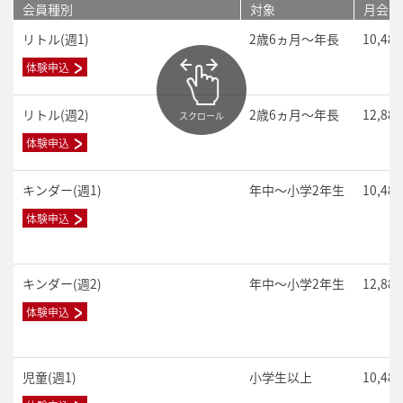
会員種別
対象
月会費
リトル(週1)
2歳6ヵ月～年長
10,48
体験申込
リトル(週2)
2歳6ヵ月～年長
12,88
スクロール
体験申込
キンダー(週1)
年中～小学2年生
10,48
体験申込
キンダー(週2)
年中～小学2年生
12,88
体験申込
児童(週1)
小学生以上
10,48