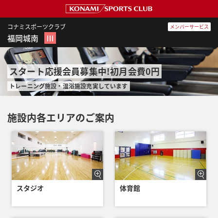
コナミスポーツクラブ
メンバーサービス
福岡城南
Ⅲ
スタート応援会員募集中!初月会費0円
トレーニング施設・温浴施設充実しています
施設内各エリアのご案内
スタジオ
体育館