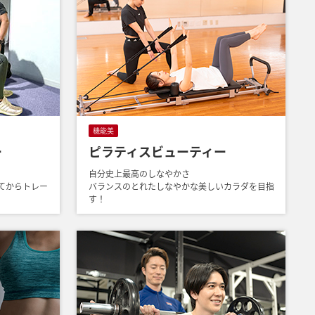
機能美
ー
ピラティスビューティー
自分史上最高のしなやかさ
てからトレー
バランスのとれたしなやかな美しいカラダを目指
す！