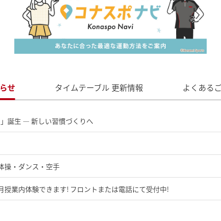
らせ
タイムテーブル
更新情報
よくある
」誕生 ― 新しい習慣づくりへ
体操・ダンス・空手
授業内体験できます! フロントまたは電話にて受付中!
! 7/25(土)14:00～TEL受付開始!!※予約方法 お一人様2枠までご