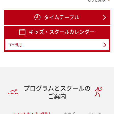
【NEW/フィットネス】コナミスポーツクラブの新しいパーソナルプログラム「トレーニングパートナー」
【フィットネス】姿勢改善 「ピラティスビューティー」 自分史上最高のしなやかさを手に入れませんか?
タイムテーブル
【学生必見/16歳～22歳限定】おススメ料金プラン「U-22ライト」3,850円(税込)
キッズ・スクールカレンダー
【プール利用について】2026年度 学校水泳授業実施によるプール利用について
7～9月
プログラムとスクールの
ご案内
フィットネスプログラム
キッズ
スクール