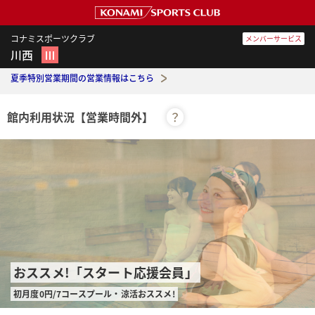
コナミスポーツクラブ
メンバーサービス
川西
Ⅲ
夏季特別営業期間の営業情報はこちら
館内利用状況
【営業時間外】
？
おススメ!「スタート応援会員」
初月度0円/7コースプール・涼活おススメ!