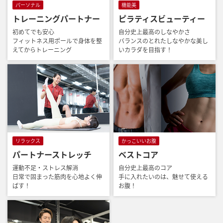
パーソナル
機能美
トレーニングパートナー
ピラティスビューティー
初めてでも安心
自分史上最高のしなやかさ
フィットネス用ポールで身体を整
バランスのとれたしなやかな美し
えてからトレーニング
いカラダを目指す！
リラックス
かっこいいお腹
パートナーストレッチ
ベストコア
運動不足・ストレス解消
自分史上最高のコア
日常で固まった筋肉を心地よく伸
手に入れたいのは、魅せて使える
ばす！
お腹！