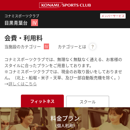
コナミスポーツクラブ
メンバーサービス
目黒青葉台
Ⅳ
会費・利用料
当施設のカテゴリー
Ⅳ
カテゴリーとは
？
コナミスポーツクラブでは、無理なく無駄なく通える、お客様の
スタイルに合ったプランをご用意しております。
※コナミスポーツクラブでは、現金のお取り扱いをしておりませ
ん。（北上・船堀・米子・天草、及び一部自動販売機を除く。）
→
詳しくはこちら
フィットネス
スクール
料金プラン
（個人利用）