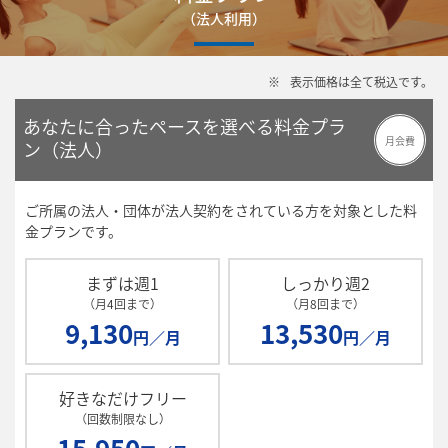
（法人利用）
※
表示価格は全て税込です。
あなたに合ったペースを選べる料金プラ
月会費
ン（法人）
ご所属の法人・団体が法人契約をされている方を対象とした料
金プランです。
まずは週1
しっかり週2
（月4回まで）
（月8回まで）
9,130
13,530
円／月
円／月
好きなだけフリー
（回数制限なし）
15,950