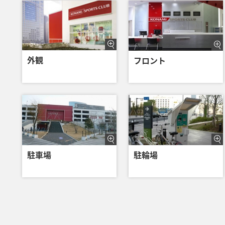
外観
フロント
駐車場
駐輪場