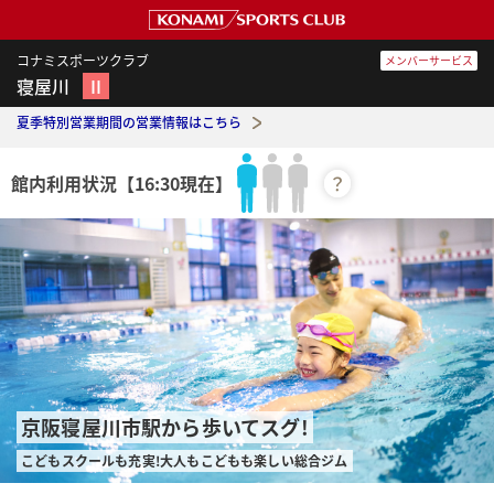
コナミスポーツクラブ
メンバーサービス
寝屋川
Ⅱ
夏季特別営業期間の営業情報はこちら
館内利用状況
【16:30現在】
？
京阪寝屋川市駅から歩いてスグ!
こどもスクールも充実!大人もこどもも楽しい総合ジム