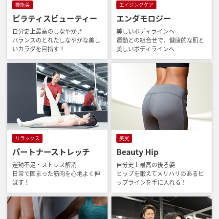
機能美
エイジングケア
ピラティスビューティー
エンダモロジー
自分史上最高のしなやかさ
美しいボディラインへ
バランスのとれたしなやかな美し
運動との組合せで、健康的な肌と
いカラダを目指す！
美しいボディラインへ
リラックス
美尻
パートナーストレッチ
Beauty Hip
運動不足・ストレス解消
自分史上最高の後ろ姿
日常で固まった筋肉を心地よく伸
ヒップを鍛えてメリハリのあるヒ
ばす！
ップラインを手に入れる！