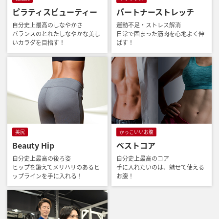
ピラティスビューティー
パートナーストレッチ
自分史上最高のしなやかさ
運動不足・ストレス解消
バランスのとれたしなやかな美し
日常で固まった筋肉を心地よく伸
いカラダを目指す！
ばす！
美尻
かっこいいお腹
Beauty Hip
ベストコア
自分史上最高の後ろ姿
自分史上最高のコア
ヒップを鍛えてメリハリのあるヒ
手に入れたいのは、魅せて使える
ップラインを手に入れる！
お腹！