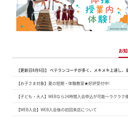
お知
【更新日8月6日】 ベテランコーチが多く、メキメキ上達し、楽
【お子さま対象】夏の短期・体験教室★好評受付中!
【子ども・大人】WEBなら24時間入会申込が可能～ラクラク便
【WEB入会】WEB入会後の初回来店について
【保護者様向け】大好評!パパママライト90! 月会費3,080円(税込