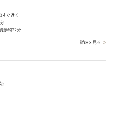
)すぐ近く
0分
徒歩約22分
詳細を見る
始