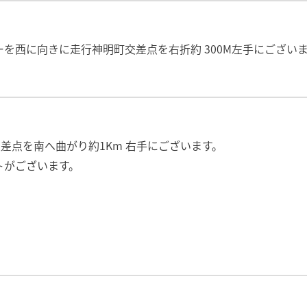
を西に向きに走行神明町交差点を右折約 300M左手にござい
交差点を南へ曲がり約1Km 右手にございます。
トがございます。