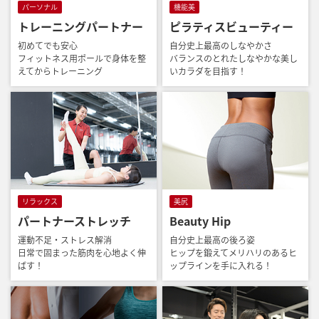
パーソナル
機能美
トレーニングパートナー
ピラティスビューティー
初めてでも安心
自分史上最高のしなやかさ
フィットネス用ポールで身体を整
バランスのとれたしなやかな美し
えてからトレーニング
いカラダを目指す！
リラックス
美尻
パートナーストレッチ
Beauty Hip
運動不足・ストレス解消
自分史上最高の後ろ姿
日常で固まった筋肉を心地よく伸
ヒップを鍛えてメリハリのあるヒ
ばす！
ップラインを手に入れる！