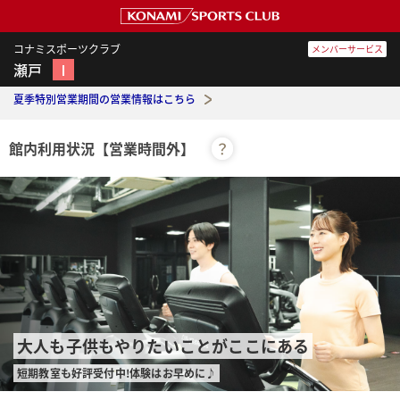
コナミスポーツクラブ
メンバーサービス
瀬戸
Ⅰ
夏季特別営業期間の営業情報はこちら
館内利用状況
【営業時間外】
？
大人も子供もやりたいことがここにある
短期教室も好評受付中!体験はお早めに♪