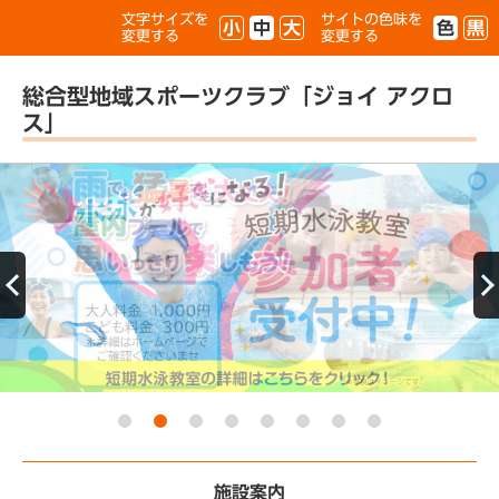
文字サイズを
サイトの色味を
小
中
大
色
黒
変更する
変更する
総合型地域スポーツクラブ「ジョイ アクロ
ス」
施設案内