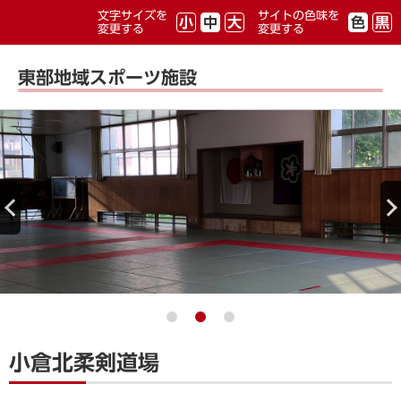
文字サイズを
サイトの色味を
小
中
大
色
黒
変更する
変更する
東部地域スポーツ施設
小倉北柔剣道場