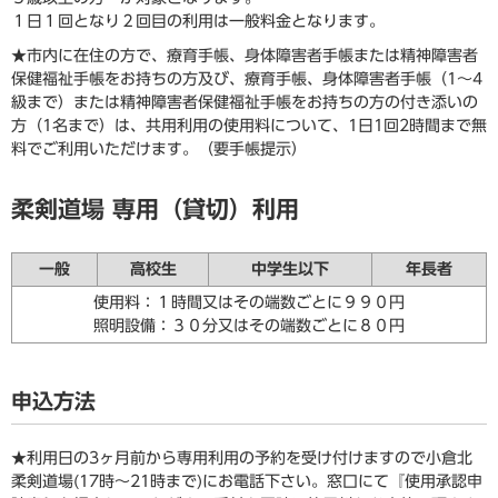
１日１回となり２回目の利用は一般料金となります。
★市内に在住の方で、療育手帳、身体障害者手帳または精神障害者
保健福祉手帳をお持ちの方及び、療育手帳、身体障害者手帳（1〜4
級まで）または精神障害者保健福祉手帳をお持ちの方の付き添いの
方（1名まで）は、共用利用の使用料について、1日1回2時間まで無
料でご利用いただけます。（要手帳提示）
柔剣道場 専用（貸切）利用
一般
高校生
中学生以下
年長者
使用料：１時間又はその端数ごとに９９０円
照明設備：３０分又はその端数ごとに８０円
申込方法
★利用日の3ヶ月前から専用利用の予約を受け付けますので小倉北
柔剣道場(17時〜21時まで)にお電話下さい。窓口にて『使用承認申