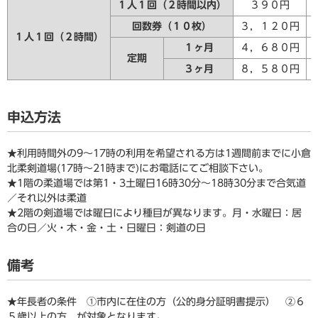
１人１回（２時間以内）
３９０円
回数券（１０枚）
３，１２０円
１人１回（２時間）
１ヶ月
４，６８０円
定期
３ヶ月
８，５８０円
申込方法
★利用時間外の9〜17時の利用を希望される方は1週間前までに小倉
北柔剣道場(17時〜21時まで)にお電話にてご相談下さい。
★1階の柔道場では第1・3土曜日16時30分〜18時30分まで合気道
／それ以外は柔道
★2階の剣道場では曜日により種目が異なります。月・水曜日：居
合の日／火・木・金・土・日曜日：剣道の日
備考
★年長者の条件 ①市内に在住の方（公的身分証明書提示） ②６
５歳以上の方 が対象となります。