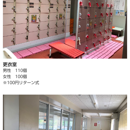
更衣室
男性 110個
女性 100個
※100円リターン式