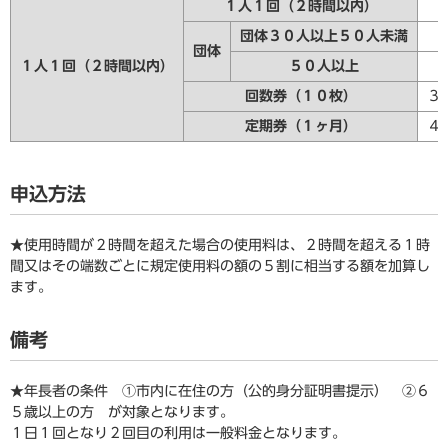
１人１回（２時間以内）
団体３０人以上５０人未満
団体
１人１回（２時間以内）
５０人以上
回数券（１０枚）
３
定期券（１ヶ月）
４
申込方法
★使用時間が２時間を超えた場合の使用料は、２時間を超える１時
間又はその端数ごとに規定使用料の額の５割に相当する額を加算し
ます。
備考
★年長者の条件 ①市内に在住の方（公的身分証明書提示） ②６
５歳以上の方 が対象となります。
１日１回となり２回目の利用は一般料金となります。