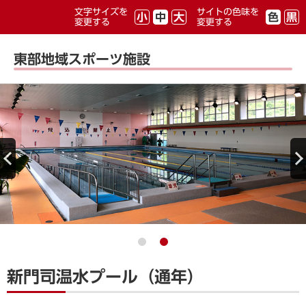
文字サイズを
サイトの色味を
小
中
大
色
黒
変更する
変更する
東部地域スポーツ施設
新門司温水プール（通年）