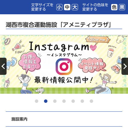
文字サイズを
サイトの色味を
小
中
大
色
黒
変更する
変更する
湖西市複合運動施設「アメニティプラザ」
施設案内