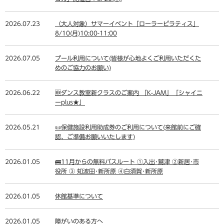
2026.07.23
（大人対象）サマーイベント「ローラーピラティス」
8/10(月)10:00-11:00
2026.07.05
プール利用について(皆様が心地よくご利用いただくた
めのご協力のお願い)
2026.06.22
🆕ダンス教室新クラスのご案内 「K-JAM」「シャイニ
ーplus★」
2026.05.21
📜保健施設利用助成券のご利用について(来館前にご確
認、ご準備お願いいたします)
2026.01.05
🚌11月からの無料バスルート ①入出･鷲津 ②新居･市
役所 ③ 知波田･新所原 ④白須賀･新所原
2026.01.05
休館基準について
2026.01.05
障がいのある方へ