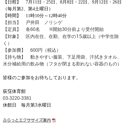
【日程】 7月11日・25日、8月8日・22日、9月12日・26日
（毎月第2、第4土曜日）
【時間】 11時10分～12時40分
【担当】 戸井田 ノリシゲ
【定員】 各
60
名
※
開始
30
分前より受付開始
【対象】
区内在住、在勤、在学の
15
歳以上（中学生除
く）
【参加費】
600
円（税込）
【持ち物】 動きやすい服装、下足用袋、汗拭きタオル、
水分補給用の飲み物（フタが閉まる割れない容器のもの）
皆様のご参加をお待ちしております。
荻窪体育館
03
‐
3220
‐
3381
休館日 毎月第
3
水曜日
ふらっとエクササイズ案内