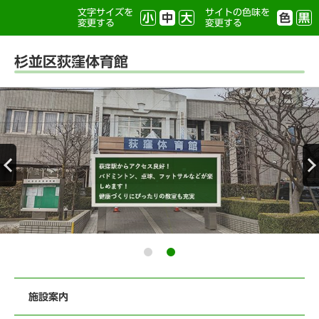
文字サイズを
サイトの色味を
小
中
大
色
黒
変更する
変更する
杉並区荻窪体育館
施設案内