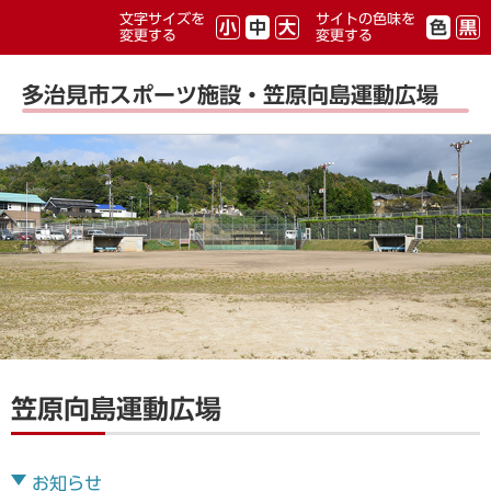
文字サイズを
サイトの色味を
小
中
大
色
黒
変更する
変更する
多治見市スポーツ施設・笠原向島運動広場
笠原向島運動広場
お知らせ