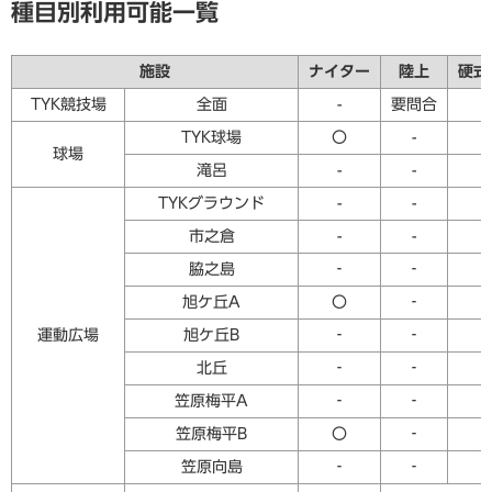
種目別利用可能一覧
施設
ナイター
陸上
硬式
TYK競技場
全面
-
要問合
-
TYK球場
〇
-
球場
滝呂
-
-
TYKグラウンド
-
-
-
市之倉
-
-
-
脇之島
‐
‐
旭ケ丘A
〇
‐
運動広場
旭ケ丘B
‐
‐
北丘
‐
‐
笠原梅平A
‐
‐
笠原梅平B
〇
‐
笠原向島
‐
‐