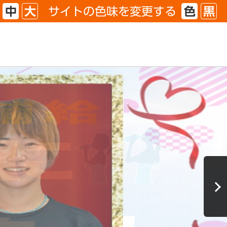
サイトの色味を
変更する
中
大
色
黒