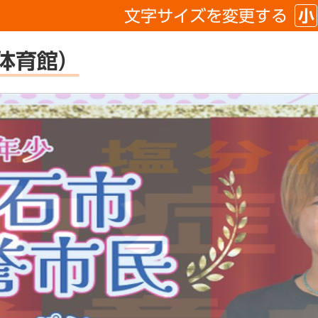
文字サイズを
変更する
小
体育館）