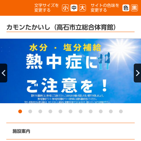
文字サイズを
サイトの色味を
小
中
大
色
黒
変更する
変更する
カモンたかいし（高石市立総合体育館）
施設案内