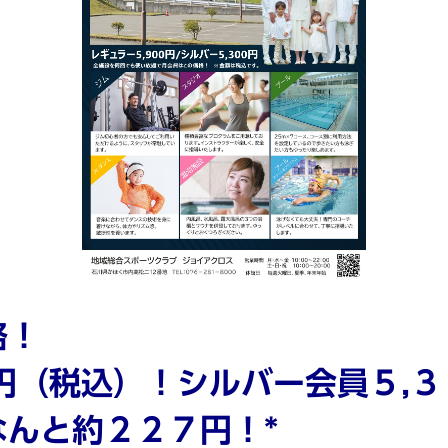
格！
円（税込）！シルバー会員５,
んと約２２７円！*