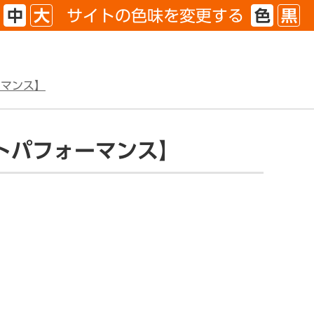
サイトの色味を
変更する
中
大
色
黒
ーマンス】
トパフォーマンス】