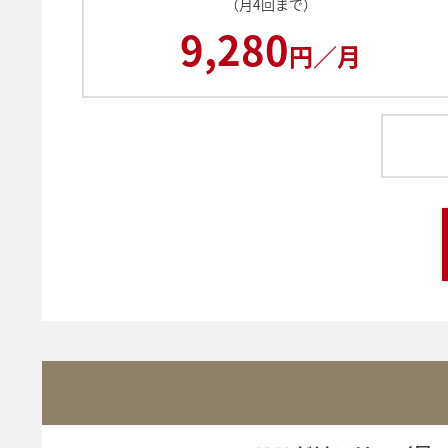
（月4回まで）
9,280
円／月