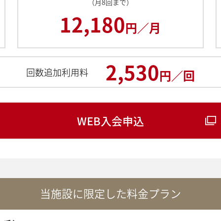
（月8回まで）
12,180
円／月
2,530
回数追加利用料
円／回
WEB入会申込
当施設に限定した料金プラン