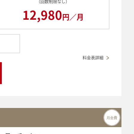
（回数制限なし）
12,980
円／月
料金表詳細
月会費