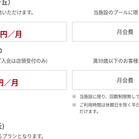
ヶ丘）
用いただけます。
当施設のプールに限
月会費
円／月
0
ご入会は店頭受付のみ)
満39歳以下のお客
月会費
円／月
※
当施設に限り、回数制限無し
※
ご利用時間は休館日を除く平日
だけます。
)
るプランとなります。