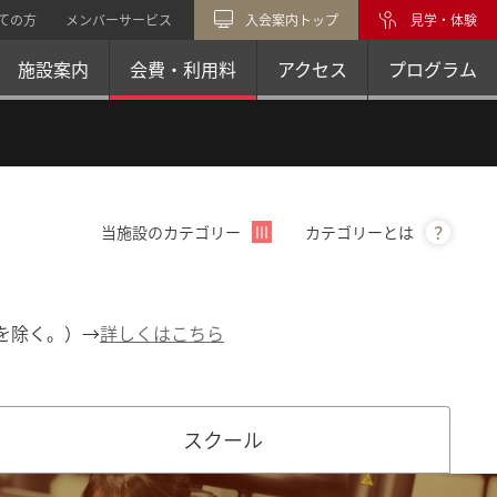
ての方
メンバーサービス
入会案内トップ
見学・体験
施設案内
会費・利用料
アクセス
プログラム
当施設のカテゴリー
Ⅲ
カテゴリーとは
？
を除く。）→
詳しくはこちら
スクール