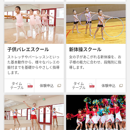
子供バレエスクール
新体操スクール
ストレッチやバーレッスンといっ
女の子があこがれる新体操を、お
た基本動作から、様々なバレエの
子様の能力に合わせ、段階別に指
振付までを基礎からやさしく指導
導します。
します。
タイム
タイム
体験申込
体験申込
テーブル
テーブル