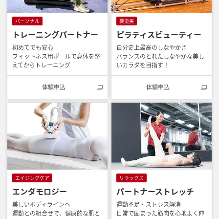
パーソナル
機能美
トレーニングパートナー
ピラティスビューティー
初めてでも安心
自分史上最高のしなやかさ
フィットネス用ポールで身体を整
バランスのとれたしなやかな美し
えてからトレーニング
いカラダを目指す！
体験申込
体験申込
エイジングケア
リラックス
エンダモロジー
パートナーストレッチ
美しいボディラインへ
運動不足・ストレス解消
運動との組合せで、健康的な肌と
日常で固まった筋肉を心地よく伸