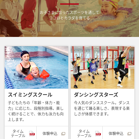
お子さまに合ったスポーツを通して
ココロとカラダを育てる
スイミングスクール
ダンシングスターズ
子どもたちの「年齢・体力・能
今人気のダンススクール。ダンス
力」に応じた、段階別指導。楽し
を通じて踊る楽しさ、表現する楽
く続けることで、体力も泳力も向
しさが体感できます。
上します。
タイム
タイム
体験申込
体験申込
テーブル
テーブル