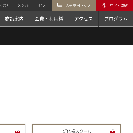
ての方
メンバーサービス
入会案内トップ
見学・体験
施設案内
会費・利用料
アクセス
プログラム
ル
新体操スクール