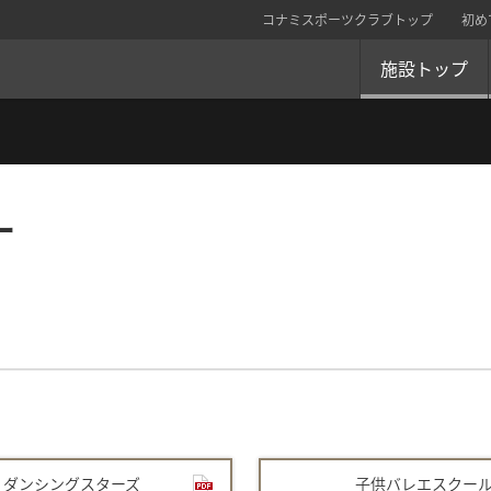
コナミスポーツクラブトップ
初め
施設トップ
ー
ダンシングスターズ
子供バレエスクー