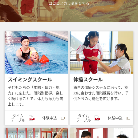
ココロとカラダを育てる
スイミングスクール
体操スクール
子どもたちの「年齢・体力・能
独自の進級システムに沿って、能
力」に応じた、段階別指導。楽し
力に合わせた段階練習を行い、子
く続けることで、体力も泳力も向
供たちの可能性を広げます。
上します。
タイム
タイム
体験申込
体験申込
テーブル
テーブル