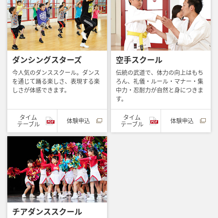
ダンシングスターズ
空手スクール
今人気のダンススクール。ダンス
伝統の武道で、体力の向上はもち
を通じて踊る楽しさ、表現する楽
ろん、礼儀・ルール・マナー・集
しさが体感できます。
中力・忍耐力が自然と身につきま
す。
タイム
タイム
体験申込
体験申込
テーブル
テーブル
チアダンススクール