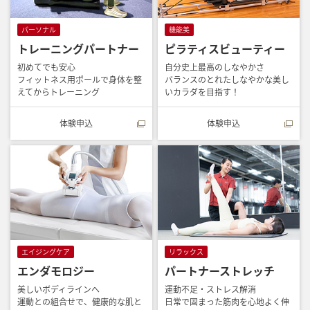
パーソナル
機能美
トレーニングパートナー
ピラティスビューティー
初めてでも安心
自分史上最高のしなやかさ
フィットネス用ポールで身体を整
バランスのとれたしなやかな美し
えてからトレーニング
いカラダを目指す！
体験申込
体験申込
エイジングケア
リラックス
エンダモロジー
パートナーストレッチ
美しいボディラインへ
運動不足・ストレス解消
運動との組合せで、健康的な肌と
日常で固まった筋肉を心地よく伸