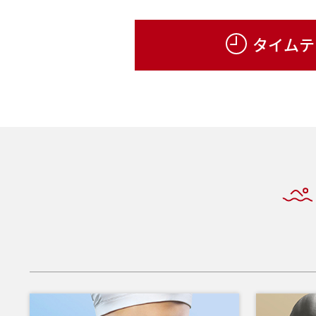
【元気な身体をつくろう!】任せて安心!コナミスポーツクラブ
タイムテ
【選ぶなら絶対回数券!】フィットネス・法人都度利用会員様
【ピラティスビューティー】しなやかで美しく、機能的なカラ
【セルフエステ】「じぶんdeエステ」初めての方無料体験実施