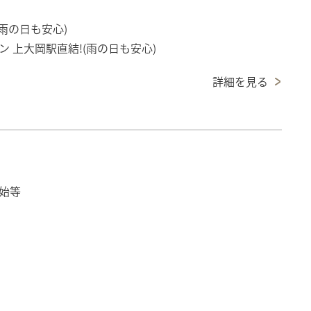
雨の日も安心)
 上大岡駅直結!(雨の日も安心)
詳細を見る
始等