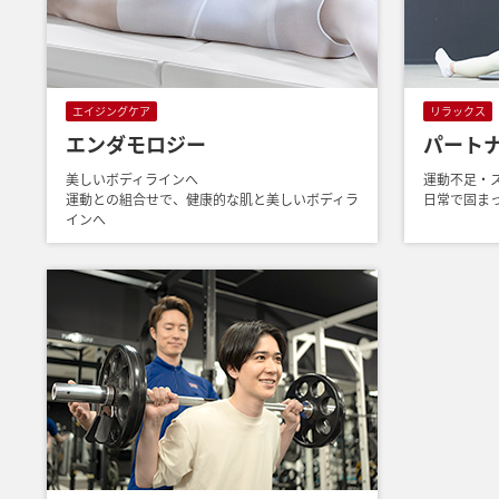
エイジングケア
リラックス
エンダモロジー
パート
美しいボディラインへ
運動不足・
運動との組合せで、健康的な肌と美しいボディラ
日常で固ま
インへ